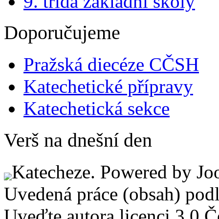
9. třída základní školy
Doporučujeme
Pražská diecéze CČSH
Katechetické přípravy
Katechetická sekce
Verš na dnešní den
Katecheze. Powered by Jo
Uvedená práce (obsah) pod
Uveďte autora licenci 3.0 