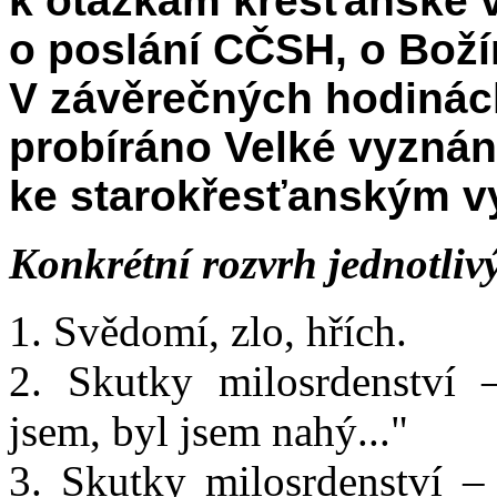
k otázkám křesťanské v
o poslání CČSH, o Boží
V závěrečných hodinách
probíráno Velké vyznán
ke starokřesťanským v
Konkrétní rozvrh jednotliv
1. Svědomí, zlo, hřích.
2. Skutky milosrdenství 
jsem, byl jsem nahý..."
3. Skutky milosrdenství –