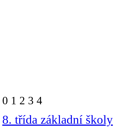
0
1
2
3
4
8. třída základní školy