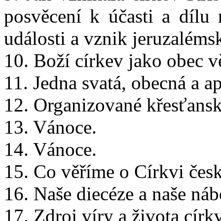
posvěcení k účasti a dílu 
události a vznik jeruzaléms
10. Boží církev jako obec vě
11. Jedna svatá, obecná a ap
12. Organizované křesťansk
13. Vánoce.
14. Vánoce.
15. Co věříme o Církvi čes
16. Naše diecéze a naše ná
17. Zdroj víry a života círk