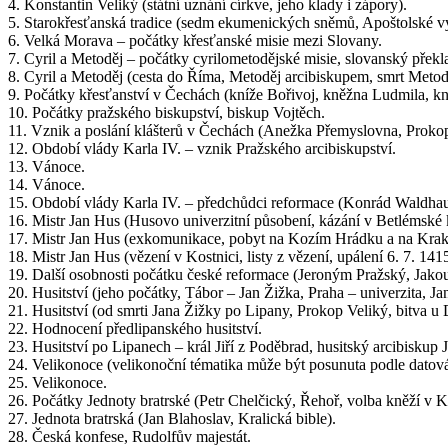
4. Konstantin Veliký (státní uznání církve, jeho klady i zápory).
5. Starokřesťanská tradice (sedm ekumenických sněmů, Apoštolské vy
6. Velká Morava – počátky křesťanské misie mezi Slovany.
7. Cyril a Metoděj – počátky cyrilometodějské misie, slovanský překl
8. Cyril a Metoděj (cesta do Říma, Metoděj arcibiskupem, smrt Metod
9. Počátky křesťanství v Čechách (kníže Bořivoj, kněžna Ludmila, kn
10. Počátky pražského biskupství, biskup Vojtěch.
11. Vznik a poslání klášterů v Čechách (Anežka Přemyslovna, Prokop
12. Období vlády Karla IV. – vznik Pražského arcibiskupství.
13. Vánoce.
14. Vánoce.
15. Období vlády Karla IV. – předchůdci reformace (Konrád Waldhaus
16. Mistr Jan Hus (Husovo univerzitní působení, kázání v Betlémské k
17. Mistr Jan Hus (exkomunikace, pobyt na Kozím Hrádku a na Krako
18. Mistr Jan Hus (vězení v Kostnici, listy z vězení, upálení 6. 7. 14
19. Další osobnosti počátku české reformace (Jeroným Pražský, Jakou
20. Husitství (jeho počátky, Tábor – Jan Žižka, Praha – univerzita, Ja
21. Husitství (od smrti Jana Žižky po Lipany, Prokop Veliký, bitva u
22. Hodnocení předlipanského husitství.
23. Husitství po Lipanech – král Jiří z Poděbrad, husitský arcibiskup
24. Velikonoce (velikonoční tématika může být posunuta podle datov
25. Velikonoce.
26. Počátky Jednoty bratrské (Petr Chelčický, Řehoř, volba kněží v 
27. Jednota bratrská (Jan Blahoslav, Kralická bible).
28. Česká konfese, Rudolfův majestát.