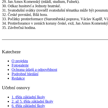
29. Jan Amos Komenský (mládí, studium, Fulnek).
30. Odkaz husitství a Jednoty bratrské.
31. Svatodušní svátky (rovněž svatodušní tématika může být posunuta
32. České povstání, Bílá hora.
33. Počátky protireformace (Staroměstská poprava, Václav Kaplíř, Vá
34. Protireforamce v zemích koruny české, exil, Jan Amos Komenský
35. Závěrečná hodina.
Katecheze
O projektu
Fotogalerie
Ochrana údajů a odpovědnost
Podrobné hledání
Redakce
Učební osnovy
1. třída základní školy
2. až 5. třída základní školy
6. třída základní školy