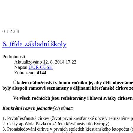
0
1
2
3
4
6. třída základní školy
Podrobnosti
Aktualizováno 12. 8. 2014 17:22
Napsal
ÚÚR CČSH
Zobrazeno: 4144
Úkolem náboženství v tomto ročníku je, aby děti, obeznáme
byly alespoň rámcově seznámeny s dějinami křesťanské církve z
Ve všech ročnících jsou reflektovány i hlavní svátky církev
Konkrétní rozvrh jednotlivých témat:
1. Prvokřesťanská církev (život první křesťanské obce v Jeruzalémě p
2. Cesty apoštola Pavla (rozšíření křesťanství do Evropy).
3. Pronásledování církve v prvních stoletích křesťanského letopočtu (c