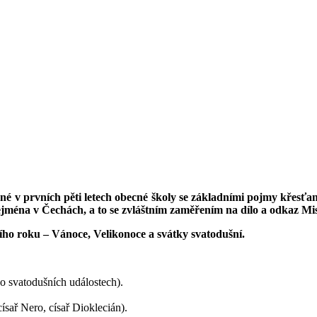
né v prvních pěti letech obecné školy se základními pojmy křesť
ejména v Čechách, a to se zvláštním zaměřením na dílo a odkaz 
ního roku – Vánoce, Velikonoce a svátky svatodušní.
o svatodušních událostech).
ísař Nero, císař Dioklecián).