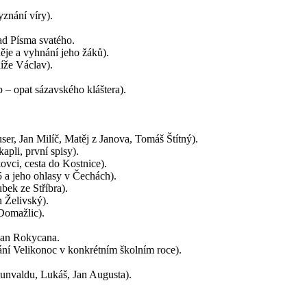
znání víry).
ad Písma svatého.
ěje a vyhnání jeho žáků).
íže Václav).
 – opat sázavského kláštera).
er, Jan Milíč, Matěj z Janova, Tomáš Štítný).
apli, první spisy).
vci, cesta do Kostnice).
15 a jeho ohlasy v Čechách).
bek ze Stříbra).
n Želivský).
 Domažlic).
 Jan Rokycana.
ání Velikonoc v konkrétním školním roce).
Kunvaldu, Lukáš, Jan Augusta).