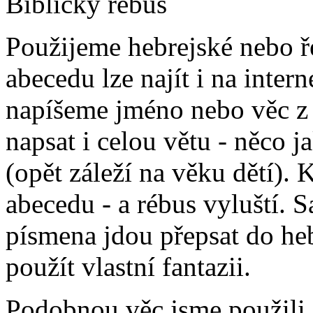
Biblický rébus
Použijeme hebrejské nebo ř
abecedu lze najít i na inte
napíšeme jméno nebo věc z
napsat i celou větu - něco 
(opět záleží na věku dětí).
abecedu - a rébus vyluští.
písmena jdou přepsat do he
použít vlastní fantazii.
Podobnou věc jsme použili 