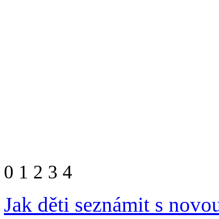
0
1
2
3
4
Jak děti seznámit s novou