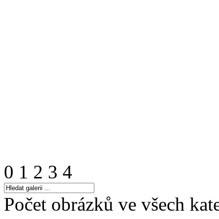
0
1
2
3
4
Počet obrázků ve všech kate