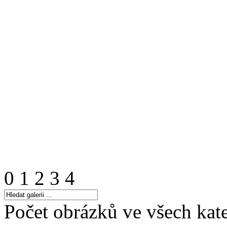
0
1
2
3
4
Počet obrázků ve všech kate