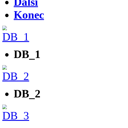
Další
Konec
DB_1
DB_2