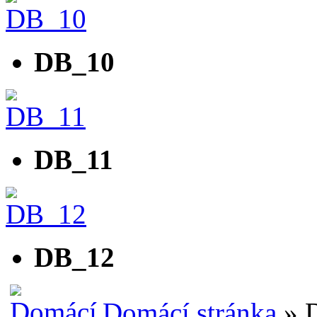
DB_10
DB_11
DB_12
Domácí stránka
» D