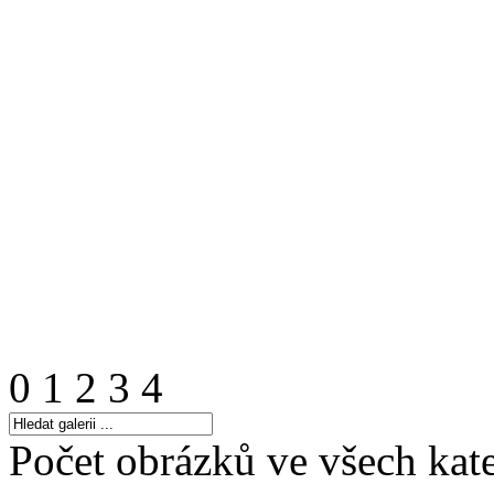
0
1
2
3
4
Počet obrázků ve všech kate