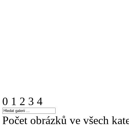
0
1
2
3
4
Počet obrázků ve všech kate